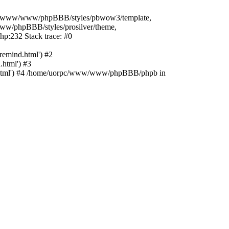
orpc/www/www/phpBBB/styles/pbwow3/template,
w/phpBBB/styles/prosilver/theme,
p:232 Stack trace: #0
emind.html') #2
html') #3
.html') #4 /home/uorpc/www/www/phpBBB/phpb in