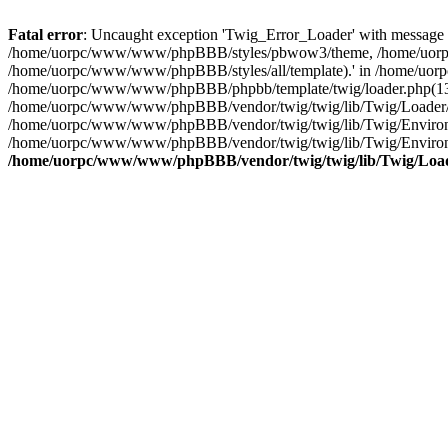
Fatal error
: Uncaught exception 'Twig_Error_Loader' with messag
/home/uorpc/www/www/phpBBB/styles/pbwow3/theme, /home/uorpc
/home/uorpc/www/www/phpBBB/styles/all/template).' in /home/uor
/home/uorpc/www/www/phpBBB/phpbb/template/twig/loader.php(135
/home/uorpc/www/www/phpBBB/vendor/twig/twig/lib/Twig/Loader/Fil
/home/uorpc/www/www/phpBBB/vendor/twig/twig/lib/Twig/Environm
/home/uorpc/www/www/phpBBB/vendor/twig/twig/lib/Twig/Environ
/home/uorpc/www/www/phpBBB/vendor/twig/twig/lib/Twig/Load