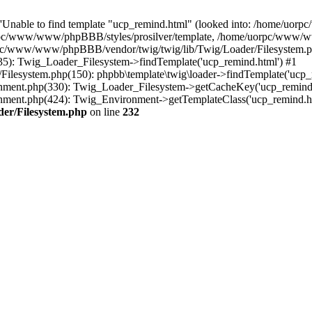
e 'Unable to find template "ucp_remind.html" (looked into: /home/u
/www/www/phpBBB/styles/prosilver/template, /home/uorpc/www/ww
pc/www/www/phpBBB/vendor/twig/twig/lib/Twig/Loader/Filesystem.ph
): Twig_Loader_Filesystem->findTemplate('ucp_remind.html') #1
esystem.php(150): phpbb\template\twig\loader->findTemplate('ucp_r
ent.php(330): Twig_Loader_Filesystem->getCacheKey('ucp_remind.
ment.php(424): Twig_Environment->getTemplateClass('ucp_remind
er/Filesystem.php
on line
232